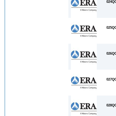
024Q
025Q
026Q
027Q
028Q