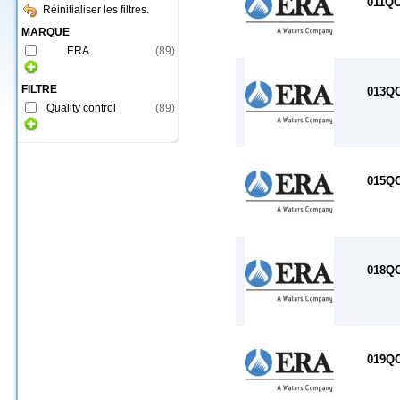
011Q
Réinitialiser les filtres.
MARQUE
ERA
(
89
)
FILTRE
013Q
Quality control
(
89
)
015Q
018Q
019Q