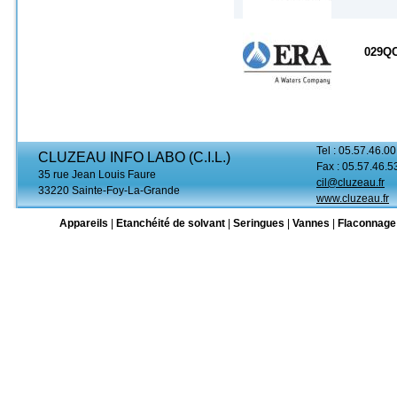
029Q
Tel : 05.57.46.00
CLUZEAU INFO LABO (C.I.L.)
Fax : 05.57.46.5
35 rue Jean Louis Faure
cil@cluzeau.fr
33220 Sainte-Foy-La-Grande
www.cluzeau.fr
Appareils
|
Etanchéité de solvant
|
Seringues
|
Vannes
|
Flaconnage