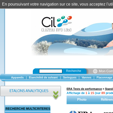
En poursuivant votre navigation sur ce site, vous acceptez l'u
Recherche
|
|
|
|
Appareils
Etanchéité de solvant
Seringues
Vannes
Flaconnage
ERA Tests de performance
»
Stand
Affichage de
1
à
15
(sur
89
produ
Photo
Référen
RECHERCHE MULTICRITERES