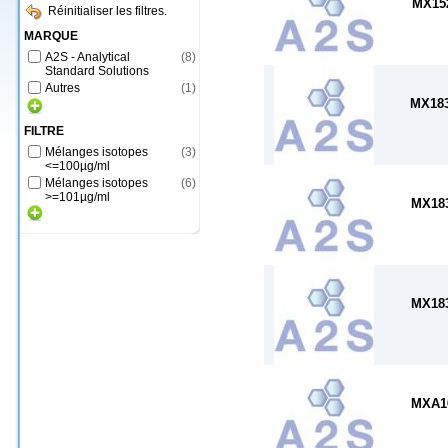
MX15
Réinitialiser les filtres.
MARQUE
A2S - Analytical
(
8
)
Standard Solutions
Autres
(
1
)
MX18
FILTRE
Mélanges isotopes
(
3
)
<=100µg/ml
Mélanges isotopes
(
6
)
>=101µg/ml
MX18
MX18
MXA1