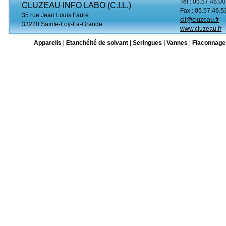
Tel : 05.57.46.00
CLUZEAU INFO LABO (C.I.L.)
Fax : 05.57.46.5
35 rue Jean Louis Faure
cil@cluzeau.fr
33220 Sainte-Foy-La-Grande
www.cluzeau.fr
Appareils
|
Etanchéité de solvant
|
Seringues
|
Vannes
|
Flaconnage