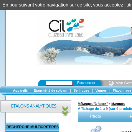
En poursuivant votre navigation sur ce site, vous acceptez l'u
Recherche
|
|
|
|
Appareils
Etanchéité de solvant
Seringues
Vannes
Flaconnage
Mélanges "à façon"
»
Marqués
Affichage de
1
à
9
(sur
9
produit
Photo
R
RECHERCHE MULTICRITERES