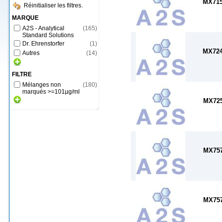
MX71
Réinitialiser les filtres.
MARQUE
A2S - Analytical
(
165
)
Standard Solutions
Dr. Ehrenstorfer
(
1
)
MX72
Autres
(
14
)
FILTRE
Mélanges non
(
180
)
marqués >=101µg/ml
MX72
MX75
MX75