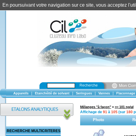
En poursuivant votre navigation sur ce site, vous acceptez l'u
Recherche
|
|
|
|
Appareils
Etanchéité de solvant
Seringues
Vannes
Flaconnage
Mélanges "à façon"
»
>= 101 ng/µl
Affichage de
91
à
105
(sur
180
p
Photo
R
RECHERCHE MULTICRITERES