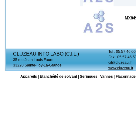
MX84
Tel : 05.57.46.00
CLUZEAU INFO LABO (C.I.L.)
Fax : 05.57.46.5
35 rue Jean Louis Faure
cil@cluzeau.fr
33220 Sainte-Foy-La-Grande
www.cluzeau.fr
Appareils
|
Etanchéité de solvant
|
Seringues
|
Vannes
|
Flaconnage