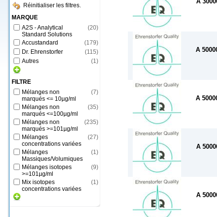
A 300
Réinitialiser les filtres.
MARQUE
A2S - Analytical
(
20
)
Standard Solutions
Accustandard
(
179
)
A 500
Dr. Ehrenstorfer
(
115
)
Autres
(
1
)
FILTRE
Mélanges non
(
7
)
A 500
marqués <= 10µg/ml
Mélanges non
(
35
)
marqués <=100µg/ml
Mélanges non
(
235
)
marqués >=101µg/ml
Mélanges
(
27
)
concentrations variées
A 500
Mélanges
(
1
)
Massiques/Volumiques
Mélanges isotopes
(
9
)
>=101µg/ml
Mix isotopes
(
1
)
concentrations variées
A 500