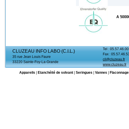
A 500
Tel : 05.57.46.00
CLUZEAU INFO LABO (C.I.L.)
Fax : 05.57.46.5
35 rue Jean Louis Faure
cil@cluzeau.fr
33220 Sainte-Foy-La-Grande
www.cluzeau.fr
Appareils
|
Etanchéité de solvant
|
Seringues
|
Vannes
|
Flaconnage