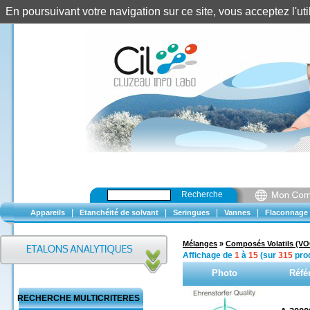
En poursuivant votre navigation sur ce site, vous acceptez l'u
Recherche
|
|
|
|
Appareils
Etanchéité de solvant
Seringues
Vannes
Flaconnage
Mélanges
»
Composés Volatils (VO
Affichage de
1
à
15
(sur
315
prod
Photo
Réfé
RECHERCHE MULTICRITERES