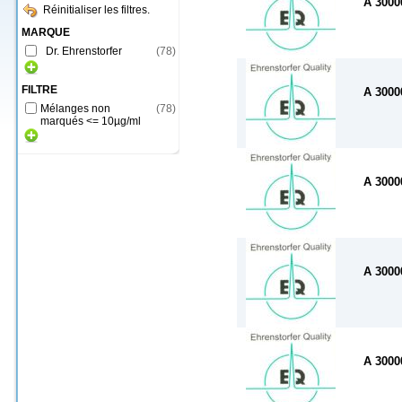
A 300
Réinitialiser les filtres.
MARQUE
Dr. Ehrenstorfer
(
78
)
FILTRE
A 300
Mélanges non
(
78
)
marqués <= 10µg/ml
A 300
A 300
A 300