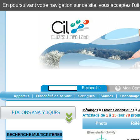
En poursuivant votre navigation sur ce site, vous acceptez l'u
Recherche
|
|
|
|
Appareils
Etanchéité de solvant
Seringues
Vannes
Flaconnage
Mélanges
»
Etalons analytiques
»
<
Affichage de
1
à
15
(sur
78
produ
Photo
Réfé
RECHERCHE MULTICRITERES