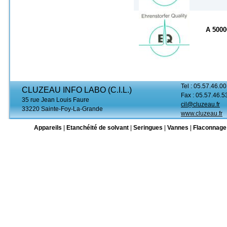
A 500
Tel : 05.57.46.00
CLUZEAU INFO LABO (C.I.L.)
Fax : 05.57.46.5
35 rue Jean Louis Faure
cil@cluzeau.fr
33220 Sainte-Foy-La-Grande
www.cluzeau.fr
Appareils
|
Etanchéité de solvant
|
Seringues
|
Vannes
|
Flaconnage