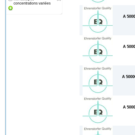
concentrations variées
A 500
A 500
A 500
A 500