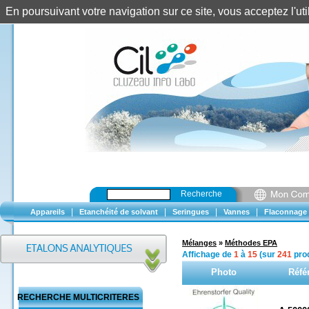
En poursuivant votre navigation sur ce site, vous acceptez l'u
Recherche
|
|
|
|
Appareils
Etanchéité de solvant
Seringues
Vannes
Flaconnage
Mélanges
»
Méthodes EPA
Affichage de
1
à
15
(sur
241
prod
Photo
Réfé
RECHERCHE MULTICRITERES