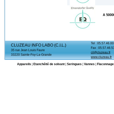
A 500
Tel : 05.57.46.00
CLUZEAU INFO LABO (C.I.L.)
Fax : 05.57.46.5
35 rue Jean Louis Faure
cil@cluzeau.fr
33220 Sainte-Foy-La-Grande
www.cluzeau.fr
Appareils
|
Etanchéité de solvant
|
Seringues
|
Vannes
|
Flaconnage