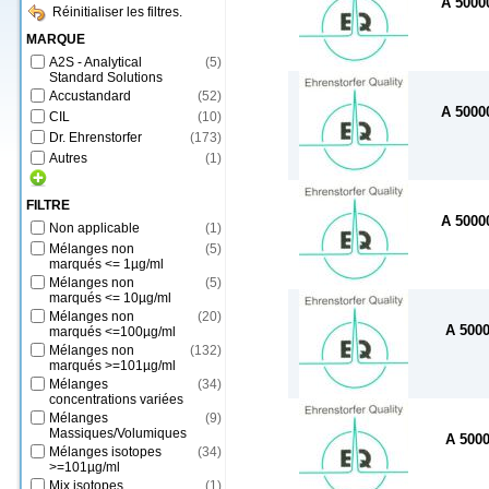
A 500
Réinitialiser les filtres.
MARQUE
A2S - Analytical
(
5
)
Standard Solutions
Accustandard
(
52
)
A 500
CIL
(
10
)
Dr. Ehrenstorfer
(
173
)
Autres
(
1
)
FILTRE
A 500
Non applicable
(
1
)
Mélanges non
(
5
)
marqués <= 1µg/ml
Mélanges non
(
5
)
marqués <= 10µg/ml
Mélanges non
(
20
)
A 500
marqués <=100µg/ml
Mélanges non
(
132
)
marqués >=101µg/ml
Mélanges
(
34
)
concentrations variées
Mélanges
(
9
)
Massiques/Volumiques
A 500
Mélanges isotopes
(
34
)
>=101µg/ml
Mix isotopes
(
1
)