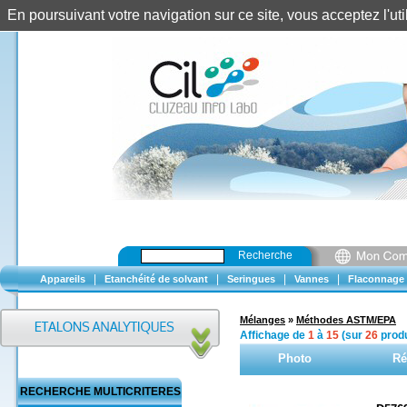
En poursuivant votre navigation sur ce site, vous acceptez l'u
Recherche
|
|
|
|
Appareils
Etanchéité de solvant
Seringues
Vannes
Flaconnage
Mélanges
»
Méthodes ASTM/EPA
Affichage de
1
à
15
(sur
26
produ
Photo
Ré
RECHERCHE MULTICRITERES