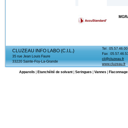
MGR
Tel : 05.57.46.00
CLUZEAU INFO LABO (C.I.L.)
Fax : 05.57.46.5
35 rue Jean Louis Faure
cil@cluzeau.fr
33220 Sainte-Foy-La-Grande
www.cluzeau.fr
Appareils
|
Etanchéité de solvant
|
Seringues
|
Vannes
|
Flaconnage