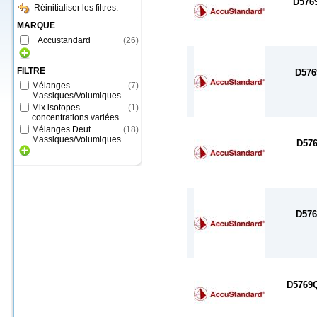
D576
Réinitialiser les filtres.
MARQUE
Accustandard
(
26
)
FILTRE
D57
Mélanges
(
7
)
Massiques/Volumiques
Mix isotopes
(
1
)
concentrations variées
Mélanges Deut.
(
18
)
Massiques/Volumiques
D57
D57
D5769