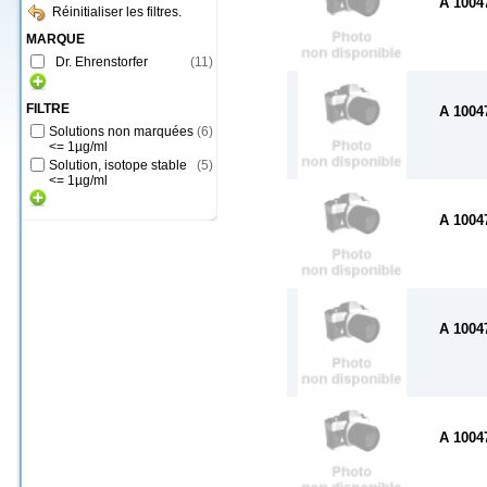
A 1004
Réinitialiser les filtres.
MARQUE
Dr. Ehrenstorfer
(
11
)
FILTRE
A 1004
Solutions non marquées
(
6
)
<= 1µg/ml
Solution, isotope stable
(
5
)
<= 1µg/ml
A 1004
A 1004
A 1004