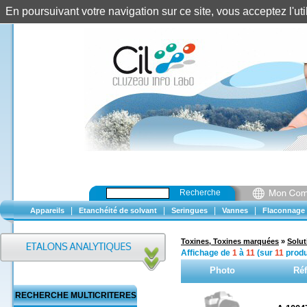
En poursuivant votre navigation sur ce site, vous acceptez l'u
Recherche
|
|
|
|
Appareils
Etanchéité de solvant
Seringues
Vannes
Flaconnage
Toxines, Toxines marquées
»
Solut
Affichage de
1
à
11
(sur
11
produ
Photo
Réf
RECHERCHE MULTICRITERES