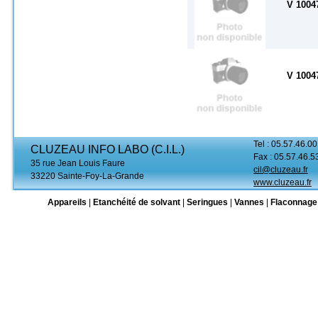
V 1004
V 1004
Tel : 05.57.46.00
CLUZEAU INFO LABO (C.I.L.)
Fax : 05.57.46.5
35 rue Jean Louis Faure
cil@cluzeau.fr
33220 Sainte-Foy-La-Grande
www.cluzeau.fr
Appareils
|
Etanchéité de solvant
|
Seringues
|
Vannes
|
Flaconnage