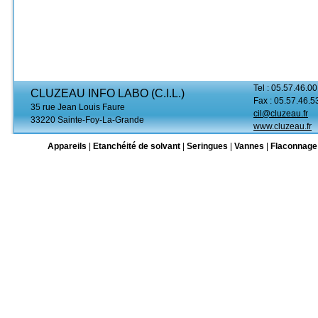
Tel : 05.57.46.00
CLUZEAU INFO LABO (C.I.L.)
Fax : 05.57.46.5
35 rue Jean Louis Faure
cil@cluzeau.fr
33220 Sainte-Foy-La-Grande
www.cluzeau.fr
Appareils
|
Etanchéité de solvant
|
Seringues
|
Vannes
|
Flaconnage