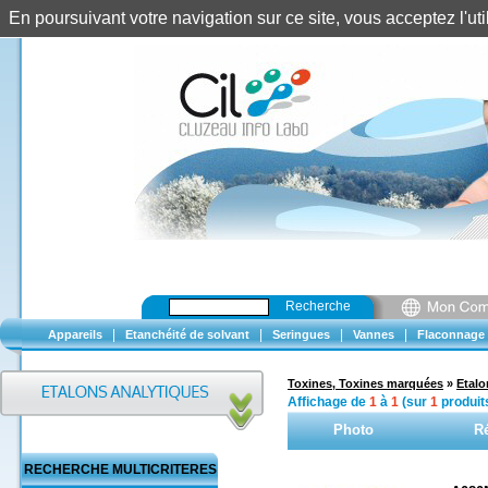
En poursuivant votre navigation sur ce site, vous acceptez l'u
Recherche
|
|
|
|
Appareils
Etanchéité de solvant
Seringues
Vannes
Flaconnage
Toxines, Toxines marquées
»
Etalo
Affichage de
1
à
1
(sur
1
produit
Photo
R
RECHERCHE MULTICRITERES