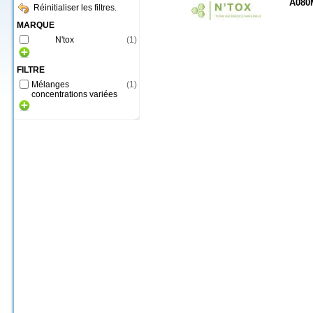
A080
Réinitialiser les filtres.
MARQUE
N'tox
(
1
)
FILTRE
Mélanges
(
1
)
concentrations variées