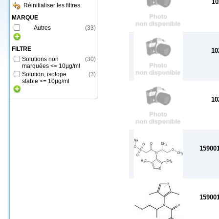
10
Réinitialiser les filtres.
MARQUE
Autres
(
33
)
FILTRE
10
Solutions non
(
30
)
marquées <= 10µg/ml
Solution, isotope
(
3
)
stable <= 10µg/ml
10
15900
15900