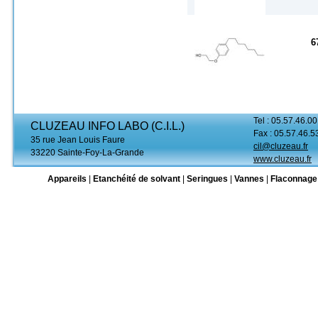
6
Tel : 05.57.46.00
CLUZEAU INFO LABO (C.I.L.)
Fax : 05.57.46.5
35 rue Jean Louis Faure
cil@cluzeau.fr
33220 Sainte-Foy-La-Grande
www.cluzeau.fr
Appareils
|
Etanchéité de solvant
|
Seringues
|
Vannes
|
Flaconnage