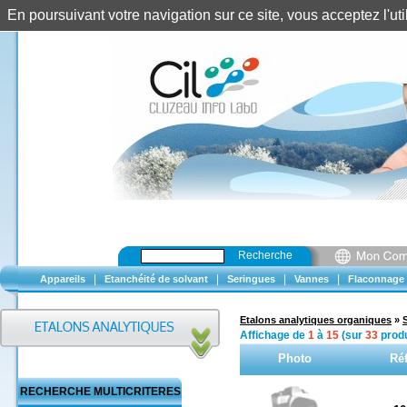
En poursuivant votre navigation sur ce site, vous acceptez l'u
Recherche
|
|
|
|
Appareils
Etanchéité de solvant
Seringues
Vannes
Flaconnage
Etalons analytiques organiques
»
Affichage de
1
à
15
(sur
33
produ
Photo
Ré
RECHERCHE MULTICRITERES