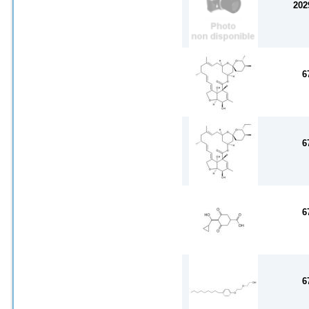
202
6
6
6
6