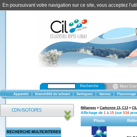
En poursuivant votre navigation sur ce site, vous acceptez l'u
Recherche
|
|
|
|
Appareils
Etanchéité de solvant
Seringues
Vannes
Flaconnage
Mélanges
»
Carbonne 13, C13
»
CI
Affichage de
1
à
15
(sur
516
prod
Photo
Réfé
RECHERCHE MULTICRITERES