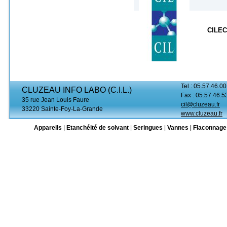
CILEC
Tel : 05.57.46.00
CLUZEAU INFO LABO (C.I.L.)
Fax : 05.57.46.5
35 rue Jean Louis Faure
cil@cluzeau.fr
33220 Sainte-Foy-La-Grande
www.cluzeau.fr
Appareils
|
Etanchéité de solvant
|
Seringues
|
Vannes
|
Flaconnage