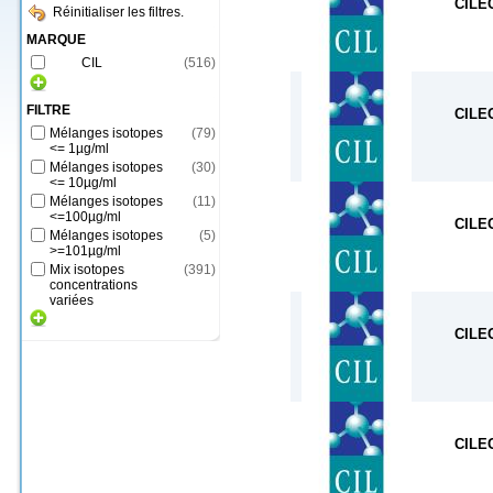
CILE
Réinitialiser les filtres.
MARQUE
CIL
(
516
)
FILTRE
CILE
Mélanges isotopes
(
79
)
<= 1µg/ml
Mélanges isotopes
(
30
)
<= 10µg/ml
Mélanges isotopes
(
11
)
<=100µg/ml
CILE
Mélanges isotopes
(
5
)
>=101µg/ml
Mix isotopes
(
391
)
concentrations
variées
CILE
CILE