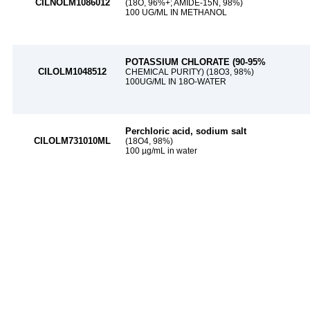
CILNOLM1086012
(18O, 96%+; AMIDE-15N, 98%)
100 UG/ML IN METHANOL
POTASSIUM CHLORATE (90-95%
CILOLM1048512
CHEMICAL PURITY) (18O3, 98%)
100UG/ML IN 18O-WATER
Perchloric acid, sodium salt
CILOLM731010ML
(18O4, 98%)
100 µg/mL in water