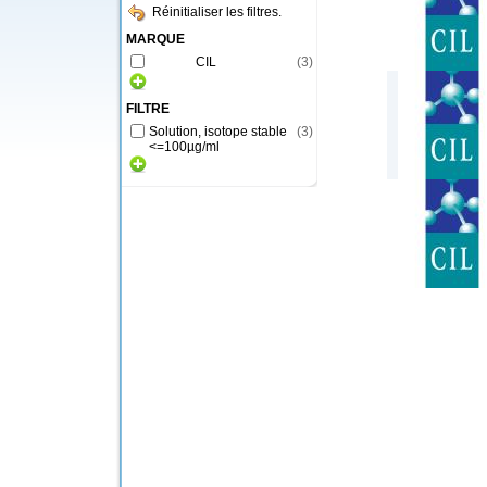
Réinitialiser les filtres.
MARQUE
CIL
(
3
)
FILTRE
Solution, isotope stable
(
3
)
<=100µg/ml