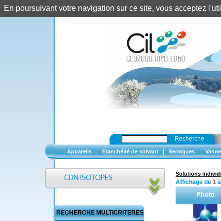
En poursuivant votre navigation sur ce site, vous acceptez l'u
Recherche
|
|
|
Appareils
Etanchéité de solvant
Seringues
Vanne
Solutions individ
Affichage de
1
Photo
RECHERCHE MULTICRITERES