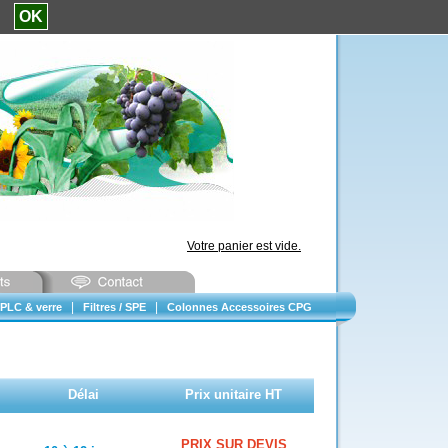
e.
OK
Votre panier est vide.
|
|
PLC & verre
Filtres / SPE
Colonnes Accessoires CPG
Délai
Prix unitaire HT
PRIX SUR DEVIS