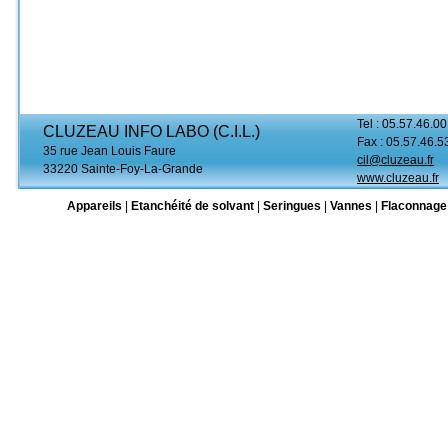
Tel : 05.57.46.00
CLUZEAU INFO LABO (C.I.L.)
Fax : 05.57.46.5
35 rue Jean Louis Faure
cil@cluzeau.fr
33220 Sainte-Foy-La-Grande
www.cluzeau.fr
Appareils
|
Etanchéité de solvant
|
Seringues
|
Vannes
|
Flaconnage