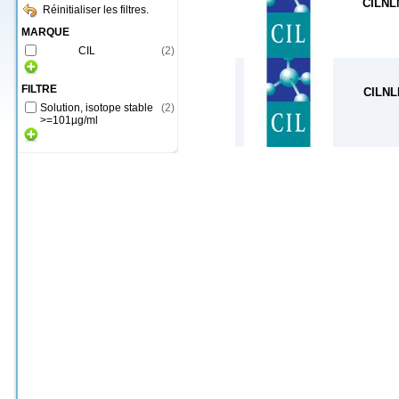
CILNL
Réinitialiser les filtres.
MARQUE
CIL
(
2
)
FILTRE
CILNL
Solution, isotope stable
(
2
)
>=101µg/ml