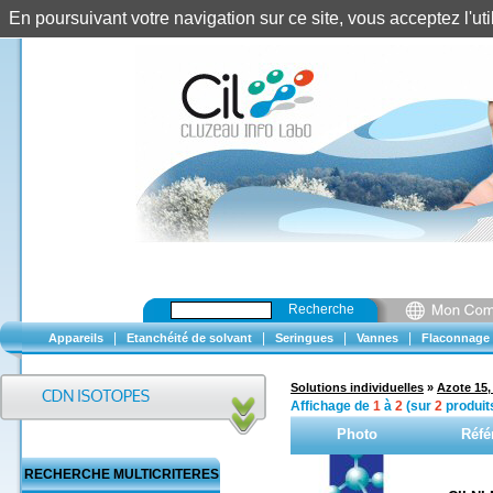
En poursuivant votre navigation sur ce site, vous acceptez l'u
Recherche
|
|
|
|
Appareils
Etanchéité de solvant
Seringues
Vannes
Flaconnage
Solutions individuelles
»
Azote 15,
Affichage de
1
à
2
(sur
2
produit
Photo
Réfé
RECHERCHE MULTICRITERES