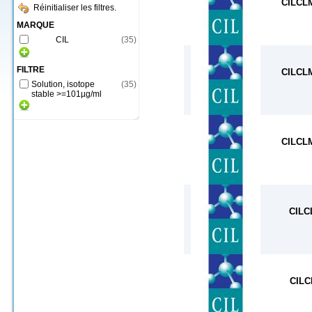
CILCL
Réinitialiser les filtres.
MARQUE
CIL
(
35
)
FILTRE
CILCL
Solution, isotope
(
35
)
stable >=101µg/ml
CILCL
CILC
CILC