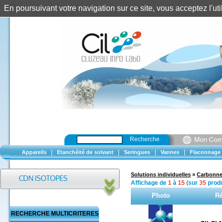
En poursuivant votre navigation sur ce site, vous acceptez l'u
Recherche
|
|
|
|
Appareils
Etanchéité de solvant
Seringues
Vannes
Flaconnage
Solutions individuelles
»
Carbonne
Affichage de
1
à
15
(sur
35
produ
Photo
Ré
RECHERCHE MULTICRITERES