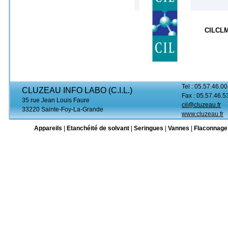
CILCL
Tel : 05.57.46.00
CLUZEAU INFO LABO (C.I.L.)
Fax : 05.57.46.5
35 rue Jean Louis Faure
cil@cluzeau.fr
33220 Sainte-Foy-La-Grande
www.cluzeau.fr
Appareils
|
Etanchéité de solvant
|
Seringues
|
Vannes
|
Flaconnage