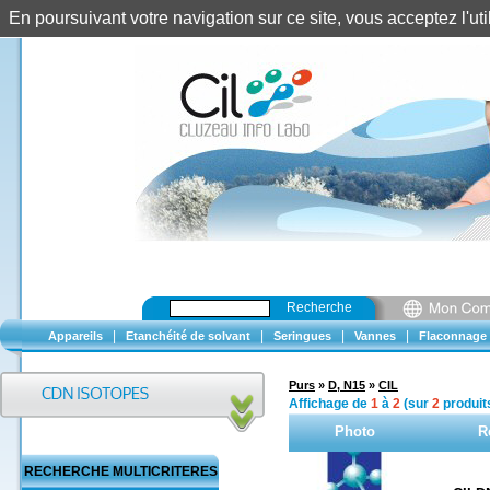
En poursuivant votre navigation sur ce site, vous acceptez l'u
Recherche
|
|
|
|
Appareils
Etanchéité de solvant
Seringues
Vannes
Flaconnage
Purs
»
D, N15
»
CIL
Affichage de
1
à
2
(sur
2
produit
Photo
R
RECHERCHE MULTICRITERES