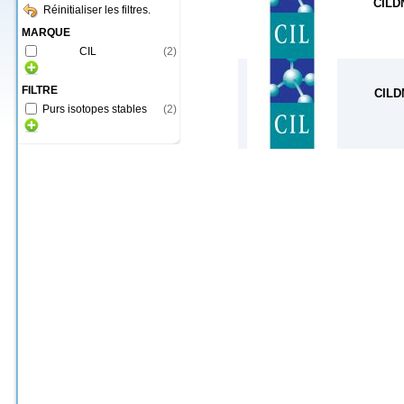
CILD
Réinitialiser les filtres.
MARQUE
CIL
(
2
)
FILTRE
CILD
Purs isotopes stables
(
2
)