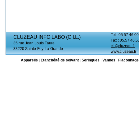
Tel : 05.57.46.00
CLUZEAU INFO LABO (C.I.L.)
Fax : 05.57.46.5
35 rue Jean Louis Faure
cil@cluzeau.fr
33220 Sainte-Foy-La-Grande
www.cluzeau.fr
Appareils
|
Etanchéité de solvant
|
Seringues
|
Vannes
|
Flaconnage