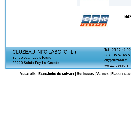
N42
Tel : 05.57.46.00
CLUZEAU INFO LABO (C.I.L.)
Fax : 05.57.46.5
35 rue Jean Louis Faure
cil@cluzeau.fr
33220 Sainte-Foy-La-Grande
www.cluzeau.fr
Appareils
|
Etanchéité de solvant
|
Seringues
|
Vannes
|
Flaconnage