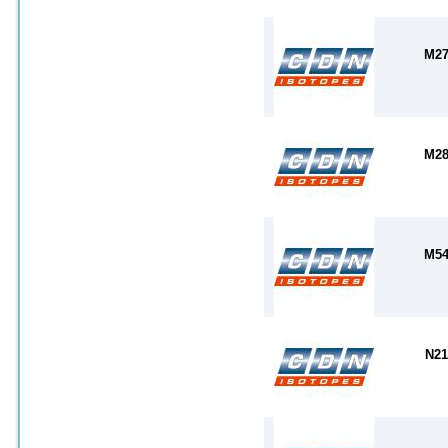
M27
M28
M54
N21