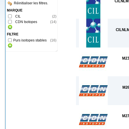
CILNLM
Réinitialiser les filtres.
MARQUE
CIL
(
2
)
CDN Isotopes
(
14
)
CILNLM
FILTRE
Purs isotopes stables
(
16
)
M23
M26
M27