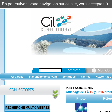
En poursuivant votre navigation sur ce site, vous acceptez l'u
Recherche
|
|
|
|
Appareils
Etanchéité de solvant
Seringues
Vannes
Flaconnage
Purs
»
Azote 15, N15
Affichage de
1
à
15
(sur
16
produ
Photo
Référ
RECHERCHE MULTICRITERES