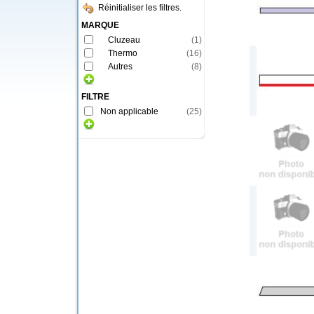
Réinitialiser les filtres.
MARQUE
Cluzeau
(
1
)
Thermo
(
16
)
Autres
(
8
)
FILTRE
Non applicable
(
25
)