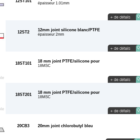
12ST101
épaisseur 1.01mm
Qu
12mm joint silicone blanc/PTFE
12ST2
épaisseur 2mm
Qu
18 mm joint PTFE/silicone pour
18ST101
18MSC
Qu
18 mm joint PTFE/silicone pour
18ST201
18MSC
Qu
20CB3
20mm joint chlorobutyl bleu