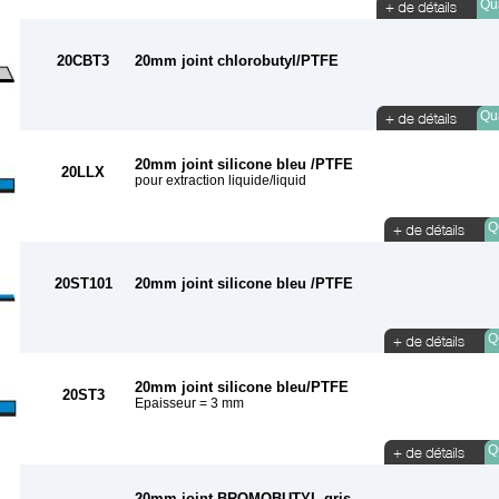
Qua
20CBT3
20mm joint chlorobutyl/PTFE
Qua
20mm joint silicone bleu /PTFE
20LLX
pour extraction liquide/liquid
Qu
20ST101
20mm joint silicone bleu /PTFE
Qu
20mm joint silicone bleu/PTFE
20ST3
Epaisseur = 3 mm
Qu
20mm joint BROMOBUTYL gris