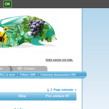
e.
OK
Votre panier est vide.
|
|
PLC & verre
Filtres / SPE
Colonnes Accessoires CPG
1
2
Page suivante
»
Délai
Prix unitaire HT