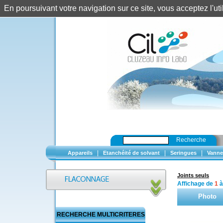
En poursuivant votre navigation sur ce site, vous acceptez l'u
Recherche
|
|
|
Appareils
Etanchéité de solvant
Seringues
Vanne
Joints seuls
Affichage de
1
Photo
RECHERCHE MULTICRITERES