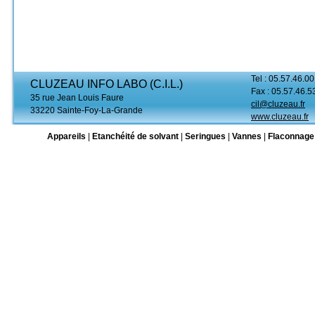
Tel : 05.57.46.00
CLUZEAU INFO LABO (C.I.L.)
Fax : 05.57.46.5
35 rue Jean Louis Faure
cil@cluzeau.fr
33220 Sainte-Foy-La-Grande
www.cluzeau.fr
Appareils
|
Etanchéité de solvant
|
Seringues
|
Vannes
|
Flaconnage