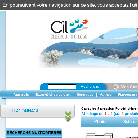
En poursuivant votre navigation sur ce site, vous acceptez l'u
Recherche
|
|
|
|
Appareils
Etanchéité de solvant
Seringues
Vannes
Flaconnage
Capsules à pression Polyéthylène
Affichage de
1
à
1
(sur
1
produit
Photo
Référen
RECHERCHE MULTICRITERES