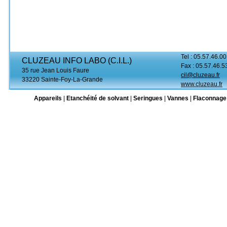
Tel : 05.57.46.00
CLUZEAU INFO LABO (C.I.L.)
Fax : 05.57.46.5
35 rue Jean Louis Faure
cil@cluzeau.fr
33220 Sainte-Foy-La-Grande
www.cluzeau.fr
Appareils
|
Etanchéité de solvant
|
Seringues
|
Vannes
|
Flaconnage