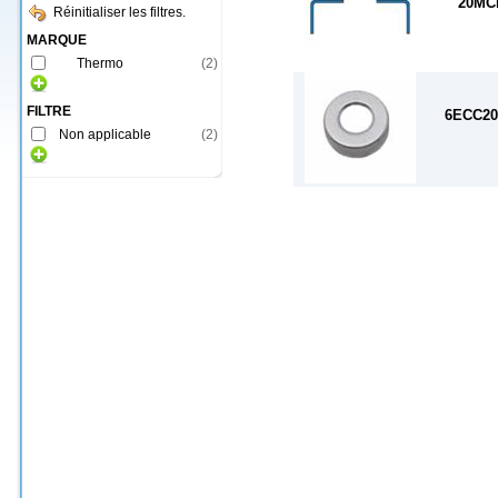
20MC
Réinitialiser les filtres.
MARQUE
Thermo
(
2
)
FILTRE
6ECC2
Non applicable
(
2
)