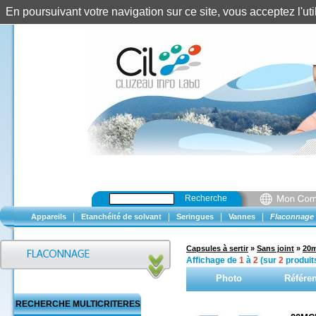
En poursuivant votre navigation sur ce site, vous acceptez l'u
Recherche
|
|
|
|
Appareils
Etanchéité de solvant
Seringues
Vannes
Flaconnage
Capsules à sertir
»
Sans joint
»
20
Affichage de
1
à
2
(sur
2
produit
Photo
Référe
RECHERCHE MULTICRITERES