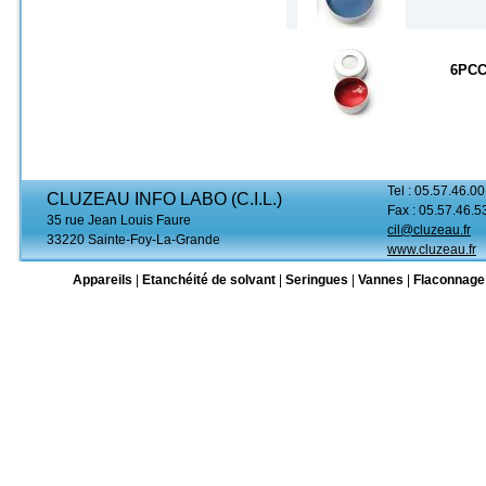
6PC
Tel : 05.57.46.00
CLUZEAU INFO LABO (C.I.L.)
Fax : 05.57.46.5
35 rue Jean Louis Faure
cil@cluzeau.fr
33220 Sainte-Foy-La-Grande
www.cluzeau.fr
Appareils
|
Etanchéité de solvant
|
Seringues
|
Vannes
|
Flaconnage