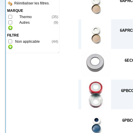
6APRC
Réinitialiser les filtres.
MARQUE
Thermo
(
35
)
Autres
(
9
)
6APRC
FILTRE
Non applicable
(
44
)
6EC
6PBC
6PBC