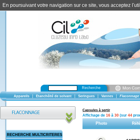
En poursuivant votre navigation sur ce site, vous acceptez l'u
Recherche
|
|
|
|
Appareils
Etanchéité de solvant
Seringues
Vannes
Flaconnage
Capsules à sertir
Affichage de
16
à
30
(sur
44
prod
Photo
Réf
RECHERCHE MULTICRITERES