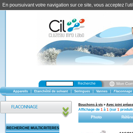
En poursuivant votre navigation sur ce site, vous acceptez l'u
Recherche
|
|
|
|
Appareils
Etanchéité de solvant
Seringues
Vannes
Flaconnage
Bouchons à vis
»
Avec joint préas
Affichage de
1
à
1
(sur
1
produit
Photo
Référ
RECHERCHE MULTICRITERES