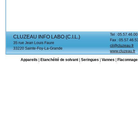
Tel : 05.57.46.00
CLUZEAU INFO LABO (C.I.L.)
Fax : 05.57.46.5
35 rue Jean Louis Faure
cil@cluzeau.fr
33220 Sainte-Foy-La-Grande
www.cluzeau.fr
Appareils
|
Etanchéité de solvant
|
Seringues
|
Vannes
|
Flaconnage