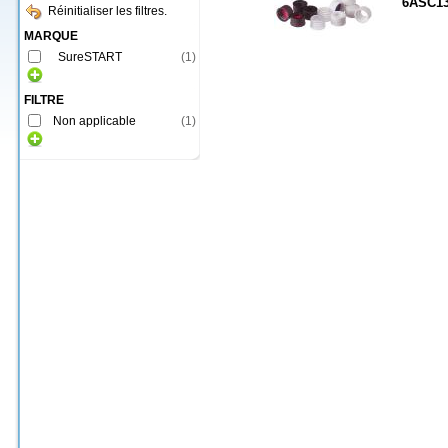
6ASC1
Réinitialiser les filtres.
MARQUE
SureSTART
(
1
)
FILTRE
Non applicable
(
1
)