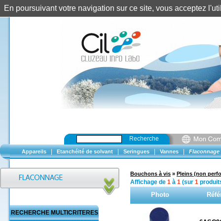
En poursuivant votre navigation sur ce site, vous acceptez l'u
Recherche
|
|
|
|
Appareils
Etanchéité de solvant
Seringues
Vannes
Flaconnage
Bouchons à vis
»
Pleins (non perfo
Affichage de
1
à
1
(sur
1
produit
Photo
Réfé
RECHERCHE MULTICRITERES