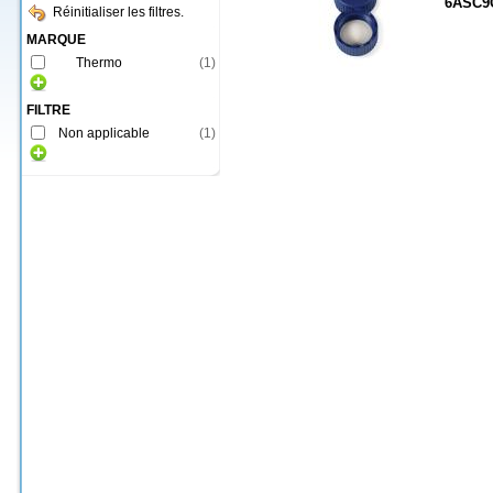
6ASC9
Réinitialiser les filtres.
MARQUE
Thermo
(
1
)
FILTRE
Non applicable
(
1
)