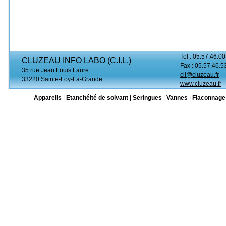
Tel : 05.57.46.00
CLUZEAU INFO LABO (C.I.L.)
Fax : 05.57.46.5
35 rue Jean Louis Faure
cil@cluzeau.fr
33220 Sainte-Foy-La-Grande
www.cluzeau.fr
Appareils
|
Etanchéité de solvant
|
Seringues
|
Vannes
|
Flaconnage