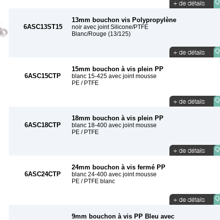
Qu
13mm bouchon vis Polypropylène
6ASC13ST15
noir avec joint Silicone/PTFE
Blanc/Rouge (13/125)
Qu
15mm bouchon à vis plein PP
6ASC15CTP
blanc 15-425 avec joint mousse
PE / PTFE
Qu
18mm bouchon à vis plein PP
6ASC18CTP
blanc 18-400 avec joint mousse
PE / PTFE
Qu
24mm bouchon à vis fermé PP
6ASC24CTP
blanc 24-400 avec joint mousse
PE / PTFE blanc
Qu
9mm bouchon à vis PP Bleu avec