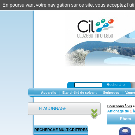
En poursuivant votre navigation sur ce site, vous acceptez l'u
Recherche
|
|
|
Appareils
Etanchéité de solvant
Seringues
Vanne
Bouchons à vis
Affichage de
1
Photo
RECHERCHE MULTICRITERES