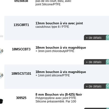
09150838
pas de vis court, bleu, avec
joint Silicone/PTFE
13mm bouchon à vis avec joint
13SC8RT1
caoutchouc type 8 / PTFE
Qu
18mm bouchon à vis magnétique
18MSCCBT3
+ 3mm joint chlorobutyl/PTFE
Qu
18mm bouchon à vis magnétique
18MSCST101
+ 1mm joint silicone/PTFE
Qu
8 mm Bouchon vis (8-425) Noir
309525
Polypropylène avec joint PTFE
Silicone préassemblé. Par 100