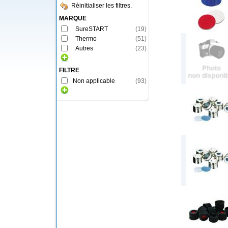
Réinitialiser les filtres.
MARQUE
SureSTART
(
19
)
Thermo
(
51
)
Autres
(
23
)
FILTRE
Non applicable
(
93
)