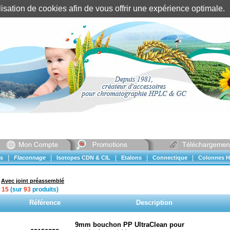
tilisation de cookies afin de vous offrir une expérience optimal
Identification client
||
Mon compte
|
|
|
|
|
s
Flaconnage
Isotopes CDN & CIL
Etalons
Connectique
Colonnes H
»
Avec joint préassemblé
à
15
(sur
93
produits)
Référence
Description
9mm bouchon PP UltraClean pour