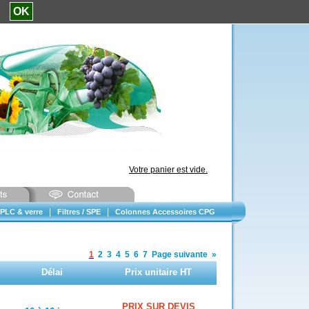
e.
OK
Votre panier est vide.
|
|
PLC & verre
Filtres / SPE
Colonnes Accessoires CPG
1
2
3
4
5
6
7
Page suivante
»
Délai
Prix unitaire HT
PRIX SUR DEVIS