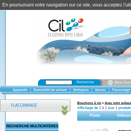
En poursuivant votre navigation sur ce site, vous acceptez l'u
Recherche
|
|
|
|
Appareils
Etanchéité de solvant
Seringues
Vannes
Flaconnage
Bouchons à vis
»
Avec joint préas
Affichage de
1
à
1
(sur
1
produit
Photo
Référen
RECHERCHE MULTICRITERES