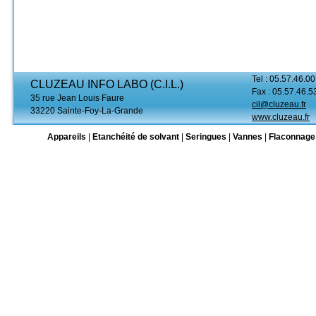
Tel : 05.57.46.00
CLUZEAU INFO LABO (C.I.L.)
Fax : 05.57.46.5
35 rue Jean Louis Faure
cil@cluzeau.fr
33220 Sainte-Foy-La-Grande
www.cluzeau.fr
Appareils
|
Etanchéité de solvant
|
Seringues
|
Vannes
|
Flaconnage