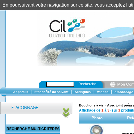
En poursuivant votre navigation sur ce site, vous acceptez l'u
Recherche
|
|
|
|
Appareils
Etanchéité de solvant
Seringues
Vannes
Flaconnage
Bouchons à vis
»
Avec joint préas
Affichage de
1
à
3
(sur
3
produit
Photo
Réf
RECHERCHE MULTICRITERES