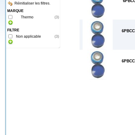
6PBC
Réinitialiser les filtres.
MARQUE
Thermo
(
3
)
FILTRE
6PBCC
Non applicable
(
3
)
6PBCC