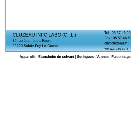
Tel : 05.57.46.00
CLUZEAU INFO LABO (C.I.L.)
Fax : 05.57.46.5
35 rue Jean Louis Faure
cil@cluzeau.fr
33220 Sainte-Foy-La-Grande
www.cluzeau.fr
Appareils
|
Etanchéité de solvant
|
Seringues
|
Vannes
|
Flaconnage