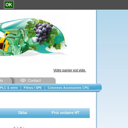
e.
OK
Votre panier est vide.
|
|
PLC & verre
Filtres / SPE
Colonnes Accessoires CPG
Délai
Prix unitaire HT