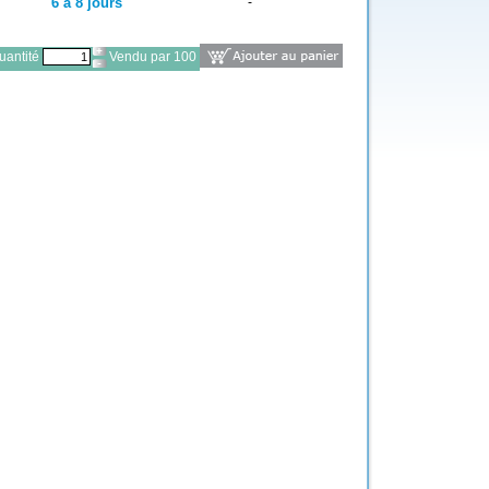
6 à 8 jours
-
antité
Vendu par 100