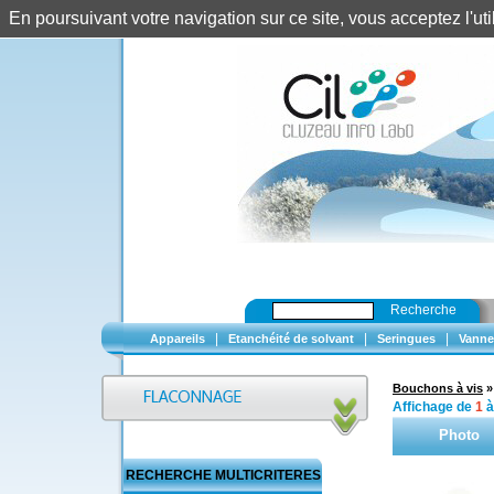
En poursuivant votre navigation sur ce site, vous acceptez l'u
Recherche
|
|
|
Appareils
Etanchéité de solvant
Seringues
Vanne
Bouchons à vis
Affichage de
1
Photo
RECHERCHE MULTICRITERES