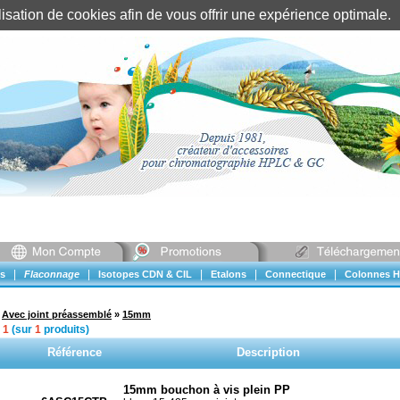
tilisation de cookies afin de vous offrir une expérience optimal
Identification client
||
Mon compte
|
|
|
|
|
s
Flaconnage
Isotopes CDN & CIL
Etalons
Connectique
Colonnes H
»
Avec joint préassemblé
»
15mm
à
1
(sur
1
produits)
Référence
Description
15mm bouchon à vis plein PP