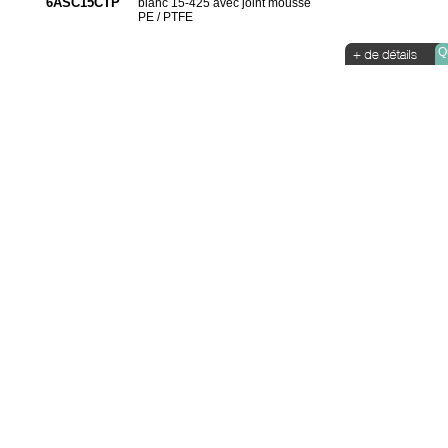
6ASC15CTP
blanc 15-425 avec joint mousse
PE / PTFE
Qu