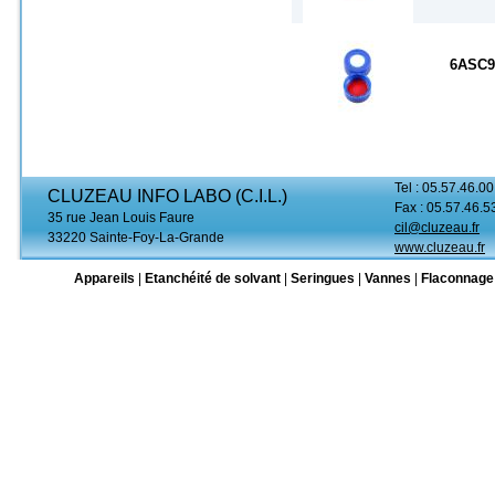
6ASC9
Tel : 05.57.46.00
CLUZEAU INFO LABO (C.I.L.)
Fax : 05.57.46.5
35 rue Jean Louis Faure
cil@cluzeau.fr
33220 Sainte-Foy-La-Grande
www.cluzeau.fr
Appareils
|
Etanchéité de solvant
|
Seringues
|
Vannes
|
Flaconnage