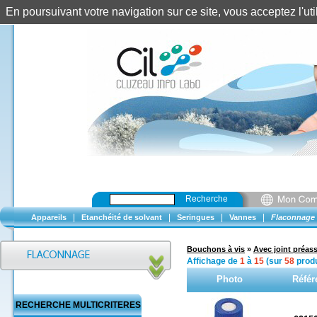
En poursuivant votre navigation sur ce site, vous acceptez l'u
Recherche
|
|
|
|
Appareils
Etanchéité de solvant
Seringues
Vannes
Flaconnage
Bouchons à vis
»
Avec joint préas
Affichage de
1
à
15
(sur
58
produ
Photo
Référ
RECHERCHE MULTICRITERES