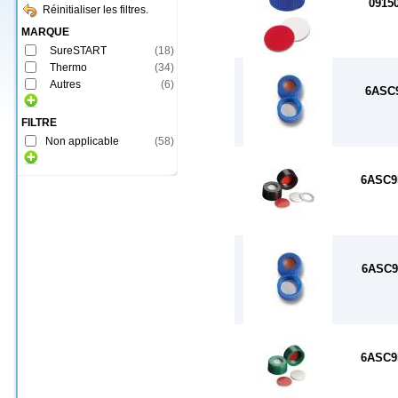
0915
Réinitialiser les filtres.
MARQUE
SureSTART
(
18
)
Thermo
(
34
)
Autres
(
6
)
6ASC
FILTRE
Non applicable
(
58
)
6ASC9
6ASC9
6ASC9