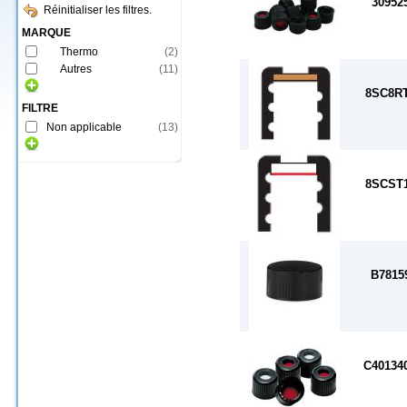
30952
Réinitialiser les filtres.
MARQUE
Thermo
(
2
)
Autres
(
11
)
8SC8R
FILTRE
Non applicable
(
13
)
8SCST
B7815
C40134