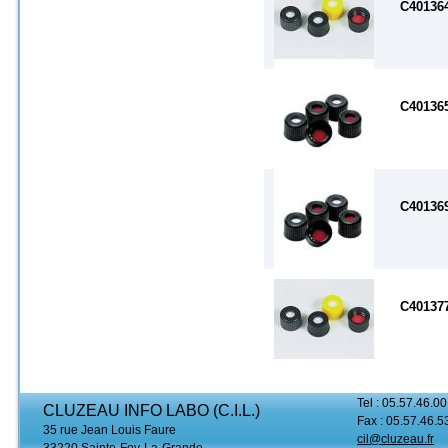
C40136
C40136
C40136
C40137
Tel : 05.57.46.00
CLUZEAU INFO LABO (C.I.L.)
Fax : 05.57.46.5
35 rue Jean Louis Faure
cil@cluzeau.fr