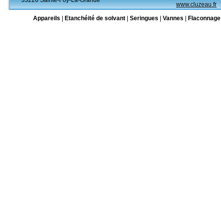
33220 Sainte-Foy-La-Grande
www.cluzeau.fr
Appareils
|
Etanchéité de solvant
|
Seringues
|
Vannes
|
Flaconnage