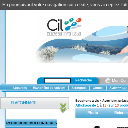
En poursuivant votre navigation sur ce site, vous acceptez l'u
Recherche
|
|
|
|
Appareils
Etanchéité de solvant
Seringues
Vannes
Flaconnage
Bouchons à vis
»
Avec joint préas
Affichage de
1
à
13
(sur
13
produ
Photo
Référen
RECHERCHE MULTICRITERES