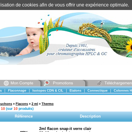
tilisation de cookies afin de vous offrir une expérience optimal
Identification client
||
Mon compte
|
|
|
|
|
s
Flaconnage
Isotopes CDN & CIL
Etalons
Connectique
Colonnes H
ouchons
»
Flacons
»
2 ml
»
Thermo
à
10
(sur
10
produits)
Référence
Description
2ml flacon snap-it verre clair