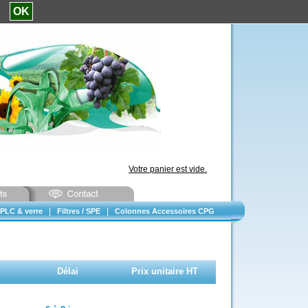
e.
OK
Votre panier est vide.
|
|
PLC & verre
Filtres / SPE
Colonnes Accessoires CPG
Délai
Prix unitaire HT