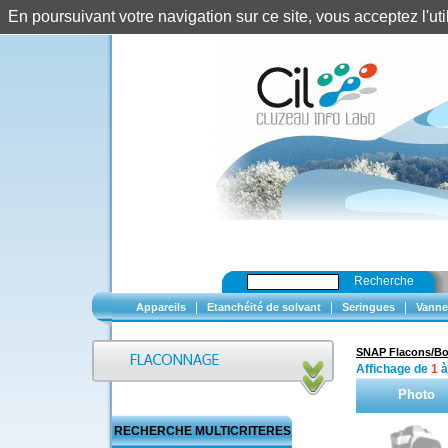
En poursuivant votre navigation sur ce site, vous acceptez l'u
Recherche
|
|
|
Appareils
Etanchéité de solvant
Seringues
Vanne
SNAP Flacons/B
Affichage de
1
Photo
RECHERCHE MULTICRITERES