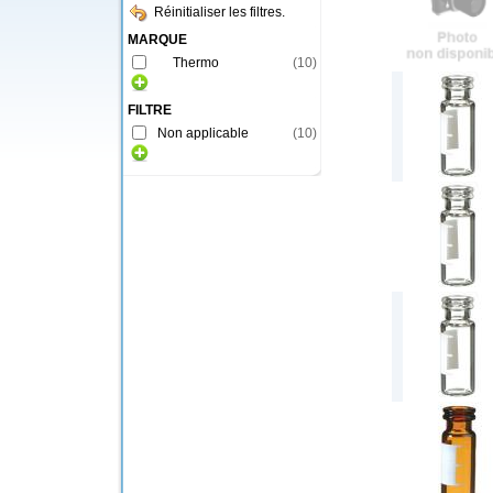
Réinitialiser les filtres.
MARQUE
Thermo
(
10
)
FILTRE
Non applicable
(
10
)