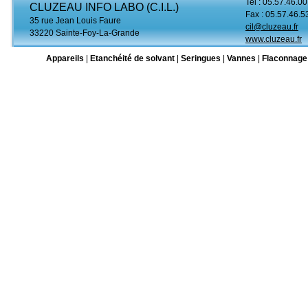
Tel : 05.57.46.00
CLUZEAU INFO LABO (C.I.L.)
Fax : 05.57.46.5
35 rue Jean Louis Faure
cil@cluzeau.fr
33220 Sainte-Foy-La-Grande
www.cluzeau.fr
Appareils
|
Etanchéité de solvant
|
Seringues
|
Vannes
|
Flaconnage