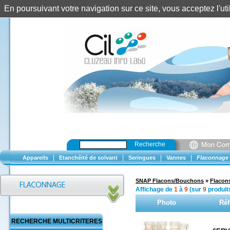
En poursuivant votre navigation sur ce site, vous acceptez l'u
Recherche
|
|
|
|
Appareils
Etanchéité de solvant
Seringues
Vannes
Flaconnage
SNAP Flacons/Bouchons
»
Flacon
Affichage de
1
à
9
(sur
9
produit
Photo
Réf
RECHERCHE MULTICRITERES