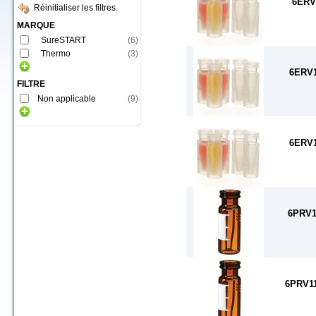
6ERV
Réinitialiser les filtres.
MARQUE
SureSTART
(
6
)
Thermo
(
3
)
6ERV
FILTRE
Non applicable
(
9
)
6ERV
6PRV1
6PRV1