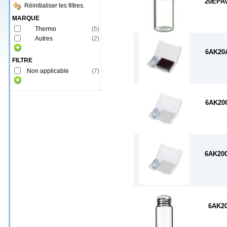
20EPA
Réinitialiser les filtres.
MARQUE
Thermo
(
5
)
Autres
(
2
)
6AK20
FILTRE
Non applicable
(
7
)
6AK20
6AK20
6AK2