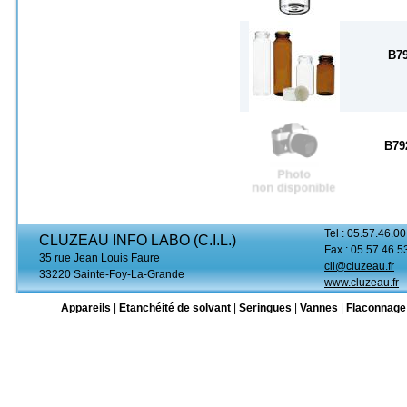
B7
B79
Tel : 05.57.46.00
CLUZEAU INFO LABO (C.I.L.)
Fax : 05.57.46.5
35 rue Jean Louis Faure
cil@cluzeau.fr
33220 Sainte-Foy-La-Grande
www.cluzeau.fr
Appareils
|
Etanchéité de solvant
|
Seringues
|
Vannes
|
Flaconnage