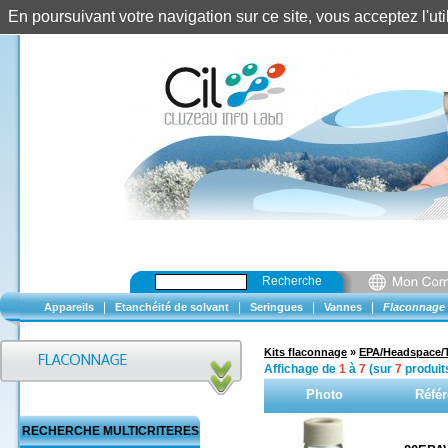
En poursuivant votre navigation sur ce site, vous acceptez l'u
Recherche
|
|
|
|
Appareils
Etanchéité de solvant
Seringues
Vannes
Flaconnage
Kits flaconnage
»
EPA/Headspace
Affichage de
1
à
7
(sur
7
produit
Photo
Réfé
RECHERCHE MULTICRITERES