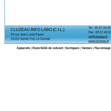
Tel : 05.57.46.00
CLUZEAU INFO LABO (C.I.L.)
Fax : 05.57.46.5
35 rue Jean Louis Faure
cil@cluzeau.fr
33220 Sainte-Foy-La-Grande
www.cluzeau.fr
Appareils
|
Etanchéité de solvant
|
Seringues
|
Vannes
|
Flaconnage