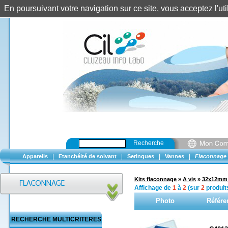
En poursuivant votre navigation sur ce site, vous acceptez l'u
Recherche
|
|
|
|
Appareils
Etanchéité de solvant
Seringues
Vannes
Flaconnage
Kits flaconnage
»
A vis
»
32x12mm 
Affichage de
1
à
2
(sur
2
produit
Photo
Référe
RECHERCHE MULTICRITERES