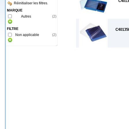
C4013
Réinitialiser les filtres.
MARQUE
Autres
(
2
)
FILTRE
C4013
Non applicable
(
2
)