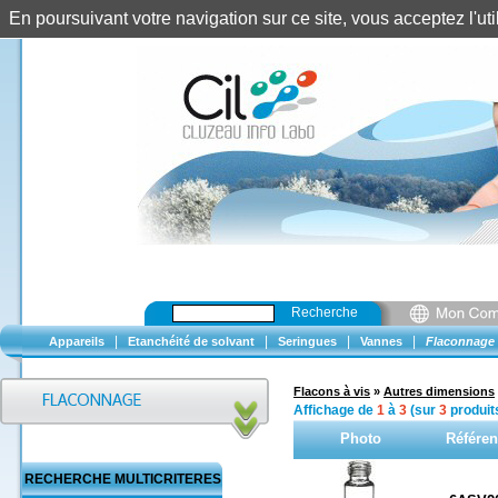
En poursuivant votre navigation sur ce site, vous acceptez l'u
Recherche
|
|
|
|
Appareils
Etanchéité de solvant
Seringues
Vannes
Flaconnage
Flacons à vis
»
Autres dimensions
Affichage de
1
à
3
(sur
3
produit
Photo
Référen
RECHERCHE MULTICRITERES