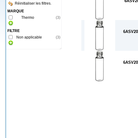
6ASV2
Réinitialiser les filtres.
MARQUE
Thermo
(
3
)
FILTRE
6ASV20
Non applicable
(
3
)
6ASV20