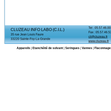
Tel : 05.57.46.00
CLUZEAU INFO LABO (C.I.L.)
Fax : 05.57.46.5
35 rue Jean Louis Faure
cil@cluzeau.fr
33220 Sainte-Foy-La-Grande
www.cluzeau.fr
Appareils
|
Etanchéité de solvant
|
Seringues
|
Vannes
|
Flaconnage