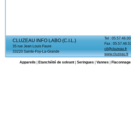
Tel : 05.57.46.00
CLUZEAU INFO LABO (C.I.L.)
Fax : 05.57.46.5
35 rue Jean Louis Faure
cil@cluzeau.fr
33220 Sainte-Foy-La-Grande
www.cluzeau.fr
Appareils
|
Etanchéité de solvant
|
Seringues
|
Vannes
|
Flaconnage