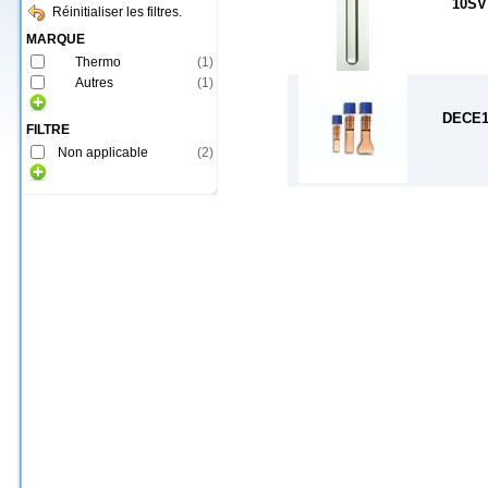
10SV
Réinitialiser les filtres.
MARQUE
Thermo
(
1
)
Autres
(
1
)
DECE1
FILTRE
Non applicable
(
2
)