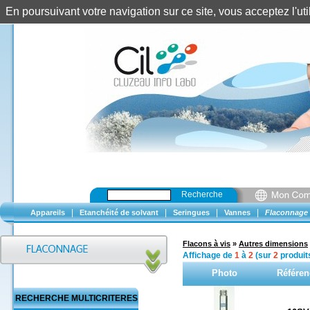
En poursuivant votre navigation sur ce site, vous acceptez l'u
Recherche
|
|
|
|
Appareils
Etanchéité de solvant
Seringues
Vannes
Flaconnage
Flacons à vis
»
Autres dimensions
Affichage de
1
à
2
(sur
2
produit
Photo
Référen
RECHERCHE MULTICRITERES