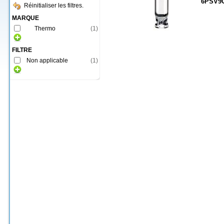
6PSV9
Réinitialiser les filtres.
MARQUE
Thermo
(
1
)
FILTRE
Non applicable
(
1
)