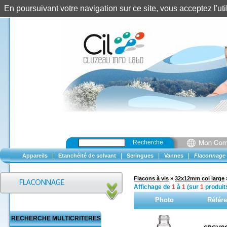
En poursuivant votre navigation sur ce site, vous acceptez l'u
Recherche
|
|
|
|
Appareils
Etanchéité de solvant
Seringues
Vannes
Flaconnage
Flacons à vis
»
32x12mm col large
Affichage de
1
à
1
(sur
1
produit
Photo
Référ
RECHERCHE MULTICRITERES