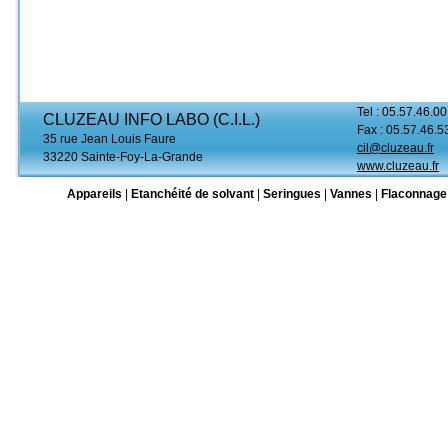
Tel : 05.57.46.00
CLUZEAU INFO LABO (C.I.L.)
Fax : 05.57.46.5
35 rue Jean Louis Faure
cil@cluzeau.fr
33220 Sainte-Foy-La-Grande
www.cluzeau.fr
Appareils
|
Etanchéité de solvant
|
Seringues
|
Vannes
|
Flaconnage