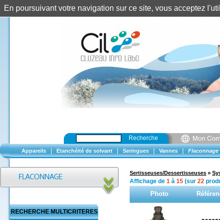
En poursuivant votre navigation sur ce site, vous acceptez l'u
Recherche
|
|
|
|
Appareils
Etanchéité de solvant
Seringues
Vannes
Flaconnage
Sertisseuses/Dessertisseuses
»
Sy
Affichage de
1
à
15
(sur
22
produ
Photo
Référen
RECHERCHE MULTICRITERES