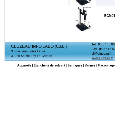
ECMJ1
Tel : 05.57.46.00
CLUZEAU INFO LABO (C.I.L.)
Fax : 05.57.46.5
35 rue Jean Louis Faure
cil@cluzeau.fr
33220 Sainte-Foy-La-Grande
www.cluzeau.fr
Appareils
|
Etanchéité de solvant
|
Seringues
|
Vannes
|
Flaconnage