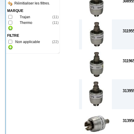
30895
Réinitialiser les filtres.
MARQUE
Trajan
(
11
)
Thermo
(
11
)
31195
FILTRE
Non applicable
(
22
)
31196
31395
31395