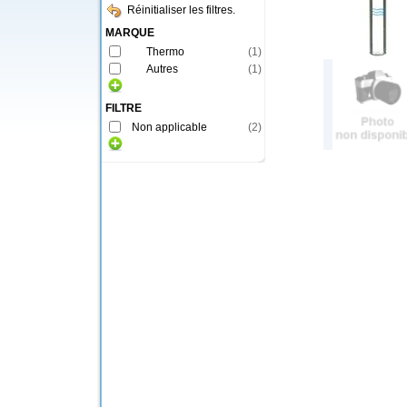
Réinitialiser les filtres.
MARQUE
Thermo
(
1
)
Autres
(
1
)
FILTRE
Non applicable
(
2
)