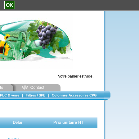
e.
OK
Votre panier est vide.
|
|
PLC & verre
Filtres / SPE
Colonnes Accessoires CPG
Délai
Prix unitaire HT