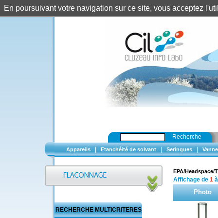
En poursuivant votre navigation sur ce site, vous acceptez l'u
Recherche
|
|
|
Appareils
Etanchéité de solvant
Seringues
Vanne
EPA/Headspace/T
Affichage de
1
Photo
RECHERCHE MULTICRITERES