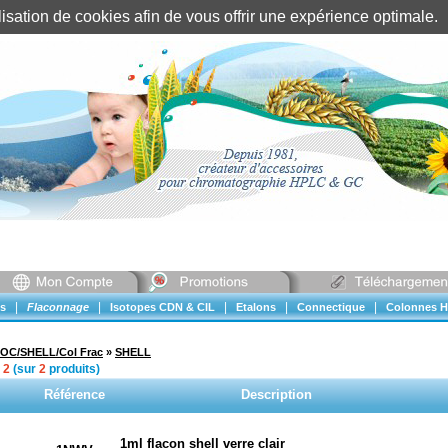
tilisation de cookies afin de vous offrir une expérience optimal
Identification client
||
Mon compte
|
|
|
|
|
s
Flaconnage
Isotopes CDN & CIL
Etalons
Connectique
Colonnes H
OC/SHELL/Col Frac
»
SHELL
à
2
(sur
2
produits)
Référence
Description
1ml flacon shell verre clair