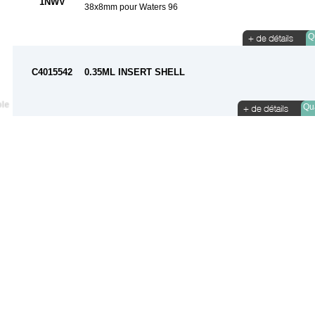
1NWV
38x8mm pour Waters 96
Qu
C4015542
0.35ML INSERT SHELL
Qua