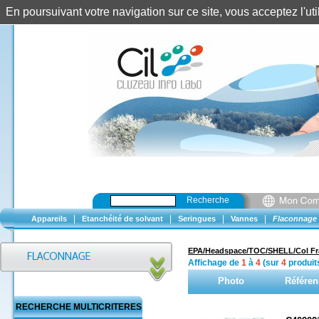
En poursuivant votre navigation sur ce site, vous acceptez l'u
Recherche
|
|
|
|
Appareils
Etanchéité de solvant
Seringues
Vannes
Flaconnage
EPA/Headspace/TOC/SHELL/Col Fr
Affichage de
1
à
4
(sur
4
produit
Photo
Référen
RECHERCHE MULTICRITERES