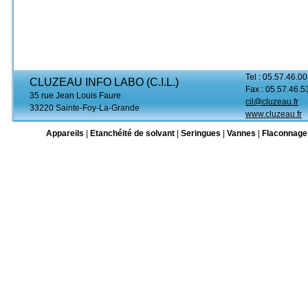
Tel : 05.57.46.00
CLUZEAU INFO LABO (C.I.L.)
Fax : 05.57.46.5
35 rue Jean Louis Faure
cil@cluzeau.fr
33220 Sainte-Foy-La-Grande
www.cluzeau.fr
Appareils
|
Etanchéité de solvant
|
Seringues
|
Vannes
|
Flaconnage