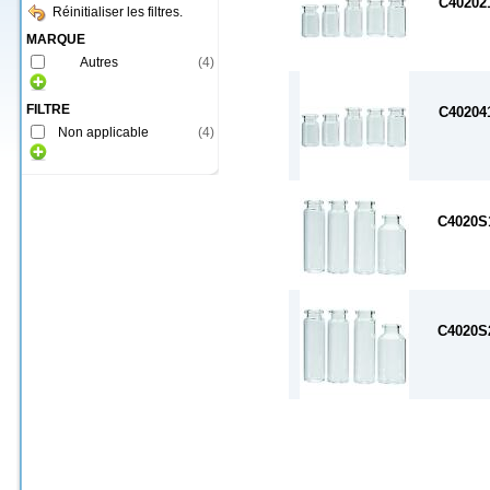
C40202
Réinitialiser les filtres.
MARQUE
Autres
(
4
)
FILTRE
C40204
Non applicable
(
4
)
C4020S
C4020S