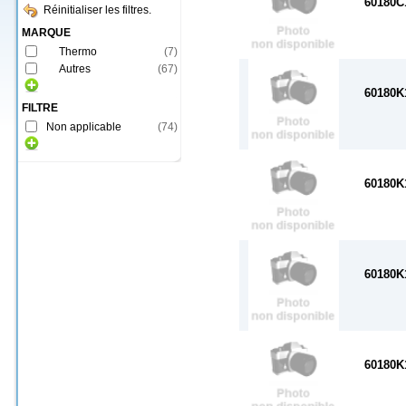
60180C
Réinitialiser les filtres.
MARQUE
Thermo
(
7
)
Autres
(
67
)
60180K
FILTRE
Non applicable
(
74
)
60180K
60180K
60180K