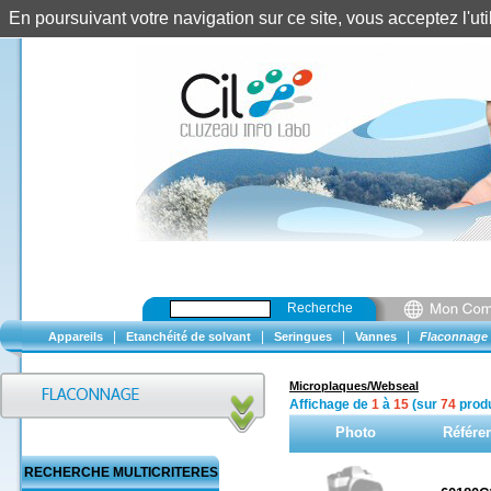
En poursuivant votre navigation sur ce site, vous acceptez l'u
Recherche
|
|
|
|
Appareils
Etanchéité de solvant
Seringues
Vannes
Flaconnage
Microplaques/Webseal
Affichage de
1
à
15
(sur
74
produ
Photo
Référe
RECHERCHE MULTICRITERES