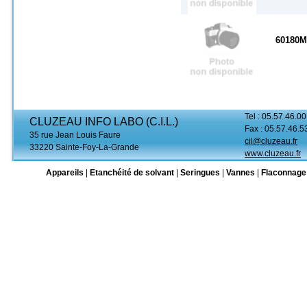
60180M
Tel : 05.57.46.00
CLUZEAU INFO LABO (C.I.L.)
Fax : 05.57.46.5
35 rue Jean Louis Faure
cil@cluzeau.fr
33220 Sainte-Foy-La-Grande
www.cluzeau.fr
Appareils
|
Etanchéité de solvant
|
Seringues
|
Vannes
|
Flaconnage