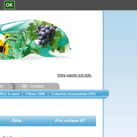
e.
OK
Votre panier est vide.
|
|
PLC & verre
Filtres / SPE
Colonnes Accessoires CPG
Délai
Prix unitaire HT