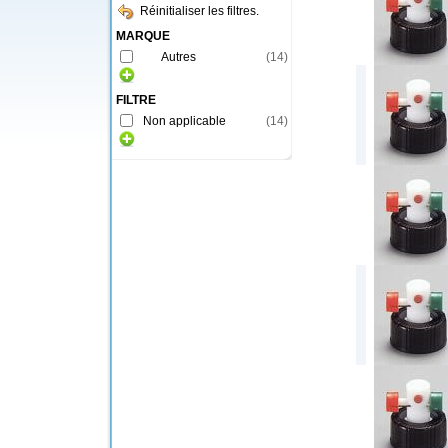
Réinitialiser les filtres.
MARQUE
Autres
(
14
)
FILTRE
Non applicable
(
14
)