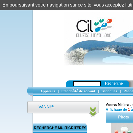
En poursuivant votre navigation sur ce site, vous acceptez l'u
Recherche
|
|
|
Appareils
Etanchéité de solvant
Seringues
Vanne
Vannes Mininert
Affichage de
1
Photo
RECHERCHE MULTICRITERES