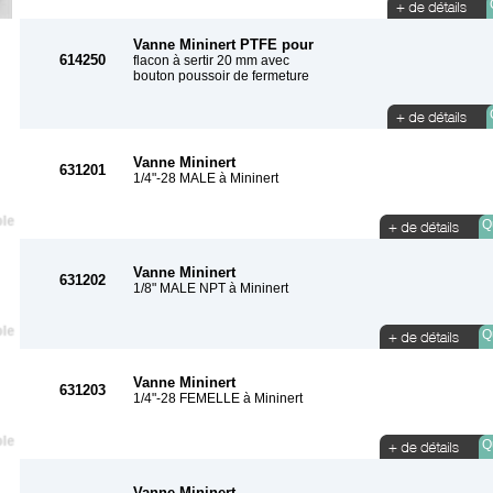
Vanne Mininert PTFE pour
614250
flacon à sertir 20 mm avec
bouton poussoir de fermeture
Vanne Mininert
631201
1/4"-28 MALE à Mininert
Qu
Vanne Mininert
631202
1/8" MALE NPT à Mininert
Qu
Vanne Mininert
631203
1/4"-28 FEMELLE à Mininert
Qu
Vanne Mininert