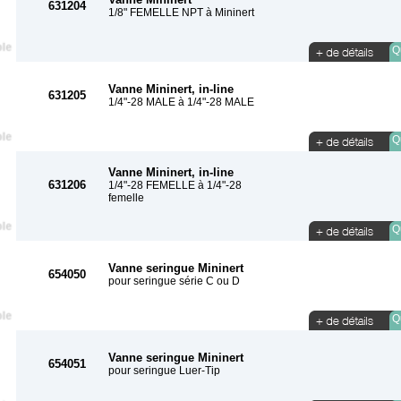
631204
1/8" FEMELLE NPT à Mininert
Qu
Vanne Mininert, in-line
631205
1/4"-28 MALE à 1/4"-28 MALE
Qu
Vanne Mininert, in-line
631206
1/4"-28 FEMELLE à 1/4"-28
femelle
Qu
Vanne seringue Mininert
654050
pour seringue série C ou D
Qu
Vanne seringue Mininert
654051
pour seringue Luer-Tip