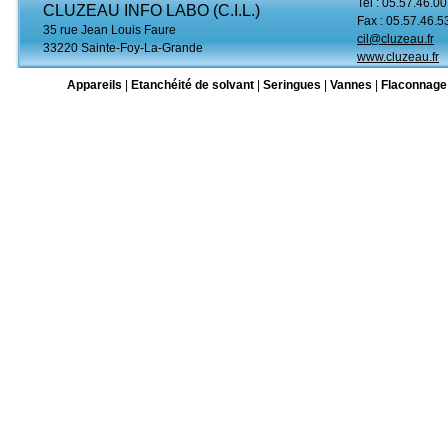
Tel : 05.57.46.00
CLUZEAU INFO LABO (C.I.L.)
Fax : 05.57.46.5
35 rue Jean Louis Faure
cil@cluzeau.fr
33220 Sainte-Foy-La-Grande
www.cluzeau.fr
Appareils
|
Etanchéité de solvant
|
Seringues
|
Vannes
|
Flaconnage