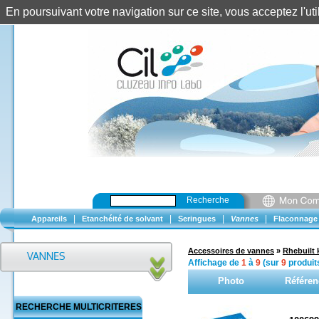
En poursuivant votre navigation sur ce site, vous acceptez l'u
Recherche
|
|
|
|
Appareils
Etanchéité de solvant
Seringues
Vannes
Flaconnage
Accessoires de vannes
»
Rhebuilt 
Affichage de
1
à
9
(sur
9
produit
Photo
Référen
RECHERCHE MULTICRITERES