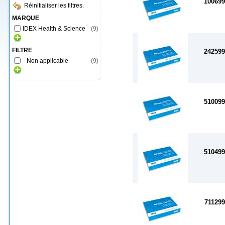
100699
Réinitialiser les filtres.
MARQUE
IDEX Health & Science
(
9
)
FILTRE
242599
Non applicable
(
9
)
510099
510499
711299