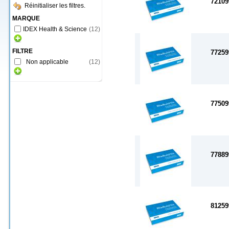
72109
Réinitialiser les filtres.
MARQUE
IDEX Health & Science
(
12
)
FILTRE
77259
Non applicable
(
12
)
77509
77889
81259