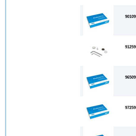
90109
91259
96509
97259