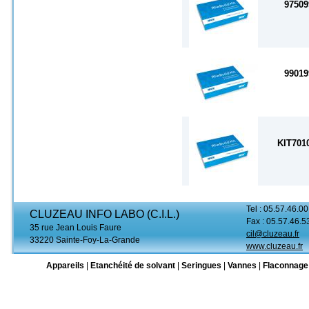
97509
99019
KIT701
Tel : 05.57.46.00
CLUZEAU INFO LABO (C.I.L.)
Fax : 05.57.46.5
35 rue Jean Louis Faure
cil@cluzeau.fr
33220 Sainte-Foy-La-Grande
www.cluzeau.fr
Appareils
|
Etanchéité de solvant
|
Seringues
|
Vannes
|
Flaconnage