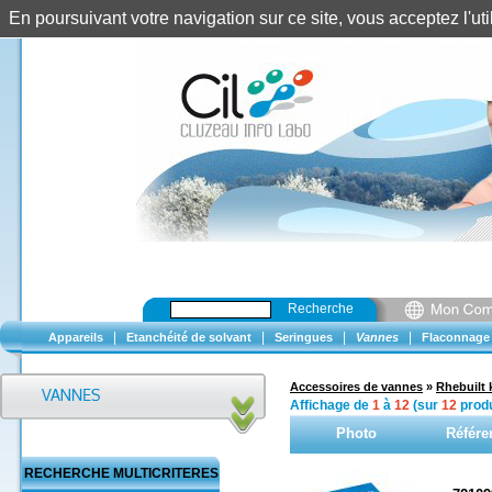
En poursuivant votre navigation sur ce site, vous acceptez l'u
Recherche
|
|
|
|
Appareils
Etanchéité de solvant
Seringues
Vannes
Flaconnage
Accessoires de vannes
»
Rhebuilt 
Affichage de
1
à
12
(sur
12
produ
Photo
Référe
RECHERCHE MULTICRITERES