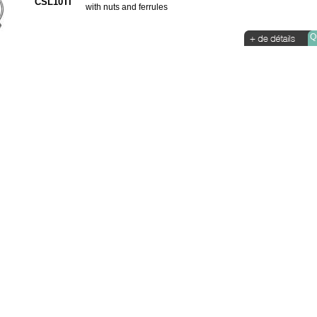
CSL10TI
with nuts and ferrules
Qu