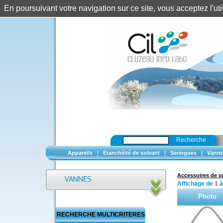
En poursuivant votre navigation sur ce site, vous acceptez l'u
Recherche
|
|
|
Appareils
Etanchéité de solvant
Seringues
Vanne
Accessoires de 
Affichage de
1
Photo
RECHERCHE MULTICRITERES