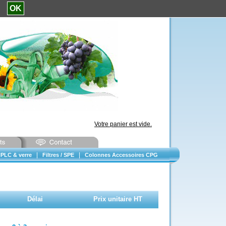
e.
OK
Votre panier est vide.
|
|
PLC & verre
Filtres / SPE
Colonnes Accessoires CPG
Délai
Prix unitaire HT