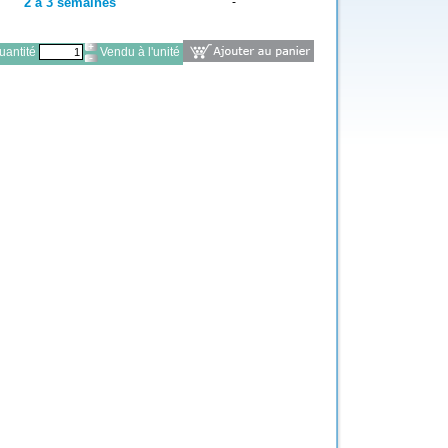
2 à 3 semaines
-
antité
Vendu à l'unité