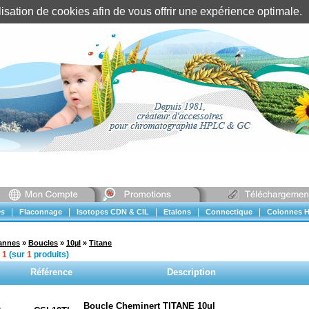
tilisation de cookies afin de vous offrir une expérience optimal
Identification client
||
Mon compte
|
|
|
|
|
s
Flaconnage
Isotopes CDN & CIL
Etalons
Connectique
Colonnes H
vannes
»
Boucles
»
10µl
»
Titane
à
1
(sur
1
produits)
Référence
Description
Boucle Cheminert TITANE 10ul