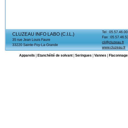
Tel : 05.57.46.00
CLUZEAU INFO LABO (C.I.L.)
Fax : 05.57.46.5
35 rue Jean Louis Faure
cil@cluzeau.fr
33220 Sainte-Foy-La-Grande
www.cluzeau.fr
Appareils
|
Etanchéité de solvant
|
Seringues
|
Vannes
|
Flaconnage