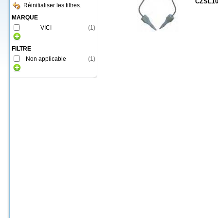
CZSL1
Réinitialiser les filtres.
MARQUE
VICI
(
1
)
FILTRE
Non applicable
(
1
)