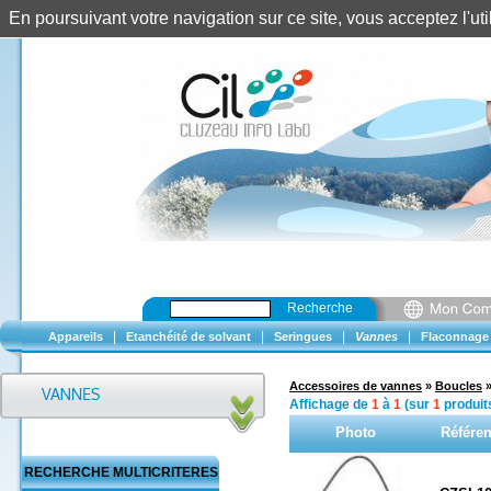
En poursuivant votre navigation sur ce site, vous acceptez l'u
Recherche
|
|
|
|
Appareils
Etanchéité de solvant
Seringues
Vannes
Flaconnage
Accessoires de vannes
»
Boucles
Affichage de
1
à
1
(sur
1
produit
Photo
Référe
RECHERCHE MULTICRITERES