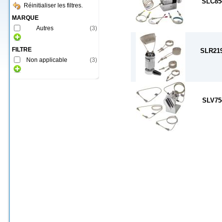
SLC85
Réinitialiser les filtres.
MARQUE
Autres
(
3
)
FILTRE
SLR21
Non applicable
(
3
)
SLV75