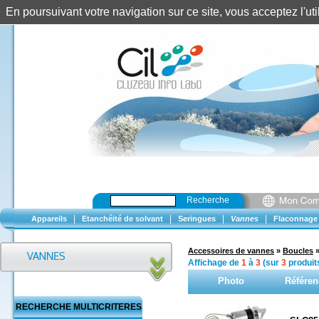
En poursuivant votre navigation sur ce site, vous acceptez l'u
Recherche
|
|
|
|
Appareils
Etanchéité de solvant
Seringues
Vannes
Flaconnage
Accessoires de vannes
»
Boucles
Affichage de
1
à
3
(sur
3
produit
Photo
Référen
RECHERCHE MULTICRITERES