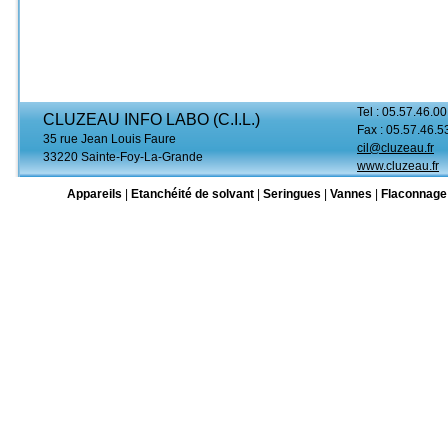
Tel : 05.57.46.00
CLUZEAU INFO LABO (C.I.L.)
Fax : 05.57.46.5
35 rue Jean Louis Faure
cil@cluzeau.fr
33220 Sainte-Foy-La-Grande
www.cluzeau.fr
Appareils
|
Etanchéité de solvant
|
Seringues
|
Vannes
|
Flaconnage