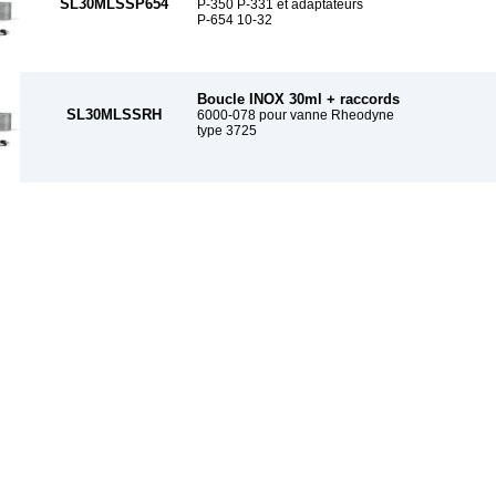
SL30MLSSP654
P-350 P-331 et adaptateurs
P-654 10-32
Boucle INOX 30ml + raccords
SL30MLSSRH
6000-078 pour vanne Rheodyne
type 3725