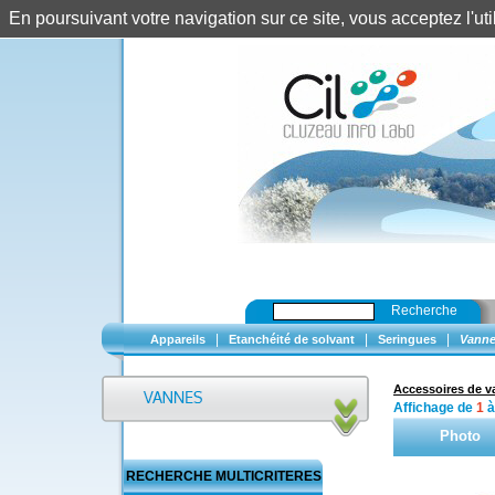
En poursuivant votre navigation sur ce site, vous acceptez l'u
Recherche
|
|
|
Appareils
Etanchéité de solvant
Seringues
Vanne
Accessoires de 
Affichage de
1
Photo
RECHERCHE MULTICRITERES