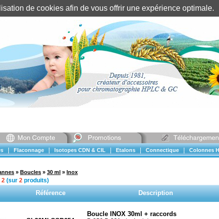
tilisation de cookies afin de vous offrir une expérience optimal
Identification client
||
Mon compte
|
|
|
|
|
s
Flaconnage
Isotopes CDN & CIL
Etalons
Connectique
Colonnes H
vannes
»
Boucles
»
30 ml
»
Inox
à
2
(sur
2
produits)
Référence
Description
Boucle INOX 30ml + raccords