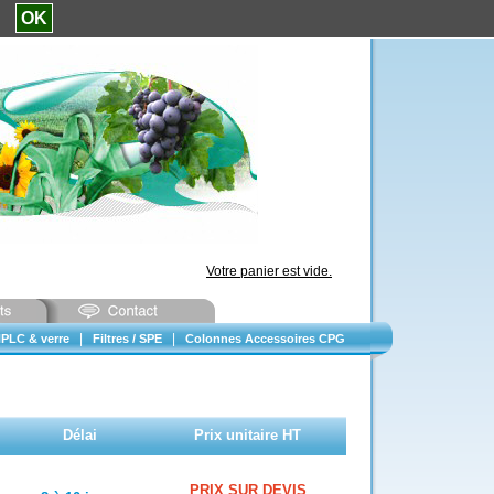
e.
OK
Votre panier est vide.
|
|
PLC & verre
Filtres / SPE
Colonnes Accessoires CPG
Délai
Prix unitaire HT
PRIX SUR DEVIS