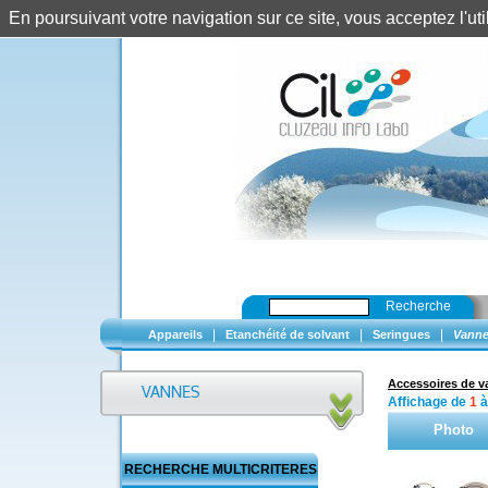
En poursuivant votre navigation sur ce site, vous acceptez l'u
Recherche
|
|
|
Appareils
Etanchéité de solvant
Seringues
Vanne
Accessoires de 
Affichage de
1
Photo
RECHERCHE MULTICRITERES