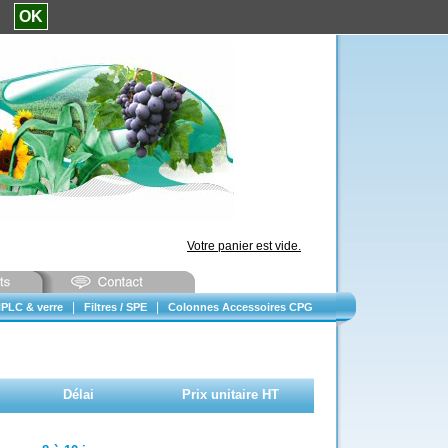
e.
OK
Votre panier est vide.
|
|
PLC & verre
Filtres / SPE
Colonnes Accessoires CPG
Délai
Prix unitaire HT