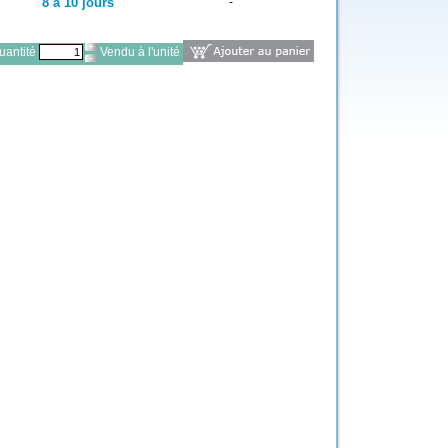
8 à 10 jours
-
antité
Vendu à l'unité