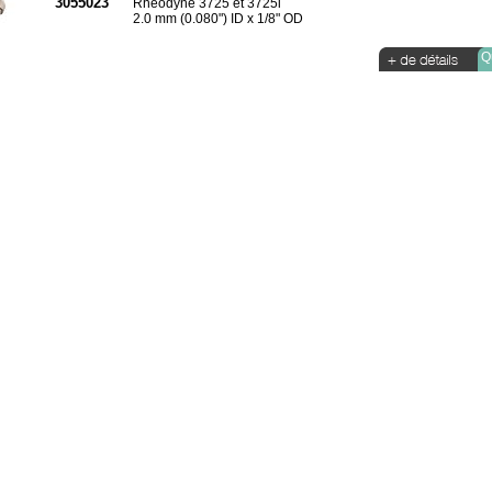
3055023
Rheodyne 3725 et 3725i
2.0 mm (0.080") ID x 1/8" OD
Qu