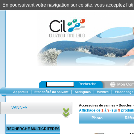
En poursuivant votre navigation sur ce site, vous acceptez l'u
Recherche
|
|
|
|
Appareils
Etanchéité de solvant
Seringues
Vannes
Flaconnage
Accessoires de vannes
»
Boucles
Affichage de
1
à
9
(sur
9
produit
Photo
Réfé
RECHERCHE MULTICRITERES