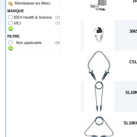
18
Réinitialiser les filtres.
MARQUE
IDEX Health & Science
(
2
)
VICI
(
7
)
306
FILTRE
Non applicable
(
9
)
CSL
SL10
SL10K