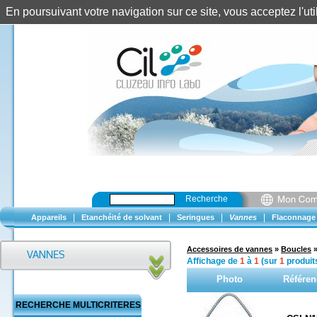
En poursuivant votre navigation sur ce site, vous acceptez l'u
Recherche
|
|
|
|
Appareils
Etanchéité de solvant
Seringues
Vannes
Flaconnage
Accessoires de vannes
»
Boucles
Affichage de
1
à
1
(sur
1
produit
Photo
Référen
RECHERCHE MULTICRITERES