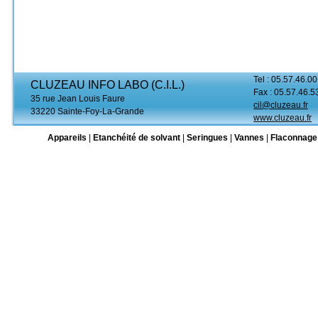
Tel : 05.57.46.00
CLUZEAU INFO LABO (C.I.L.)
Fax : 05.57.46.5
35 rue Jean Louis Faure
cil@cluzeau.fr
33220 Sainte-Foy-La-Grande
www.cluzeau.fr
Appareils
|
Etanchéité de solvant
|
Seringues
|
Vannes
|
Flaconnage