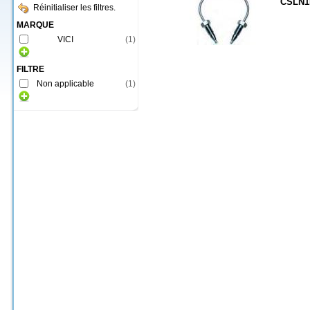
CSLN1
Réinitialiser les filtres.
MARQUE
VICI
(
1
)
FILTRE
Non applicable
(
1
)