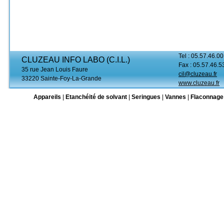
Tel : 05.57.46.00
CLUZEAU INFO LABO (C.I.L.)
Fax : 05.57.46.5
35 rue Jean Louis Faure
cil@cluzeau.fr
33220 Sainte-Foy-La-Grande
www.cluzeau.fr
Appareils
|
Etanchéité de solvant
|
Seringues
|
Vannes
|
Flaconnage