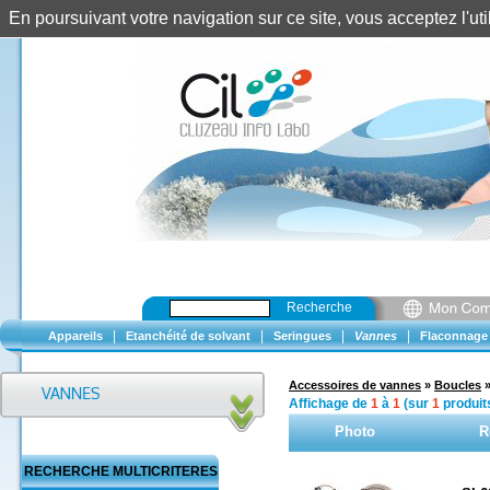
En poursuivant votre navigation sur ce site, vous acceptez l'u
Recherche
|
|
|
|
Appareils
Etanchéité de solvant
Seringues
Vannes
Flaconnage
Accessoires de vannes
»
Boucles
Affichage de
1
à
1
(sur
1
produit
Photo
R
RECHERCHE MULTICRITERES